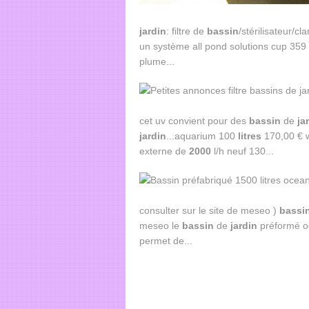
jardin
: filtre de
bassin
/stérilisateur/c
un système all pond solutions cup 359 
plume...
cet uv convient pour des
bassin
de
ja
jardin
...aquarium 100
litres
170,00 € w
externe de
2000
l/h neuf 130...
consulter sur le site de meseo )
bassi
meseo le
bassin
de
jardin
préformé o
permet de...