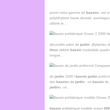
parmi notre gamme de
bassin
s, est 
polyéthylène haute densité. avantage
ubbink le...
décoratifs salon de
jardin
..@plantes 
litres
ubbink
bassin
modulable quadra
longue...
de
jardin
1500 l
bassin
jardin
prefor
des
bassin
s de
jardin
...un
bassin
de
jardin
s. un...
bassin
préfabriqué modèle ocean
200