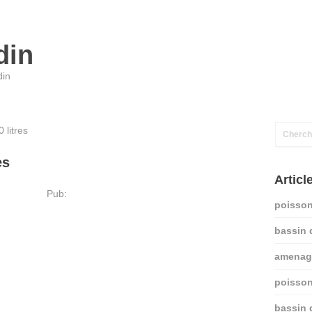
din
din
 litres
es
Articl
Pub:
poisson
bassin 
amenage
poisson
bassin 