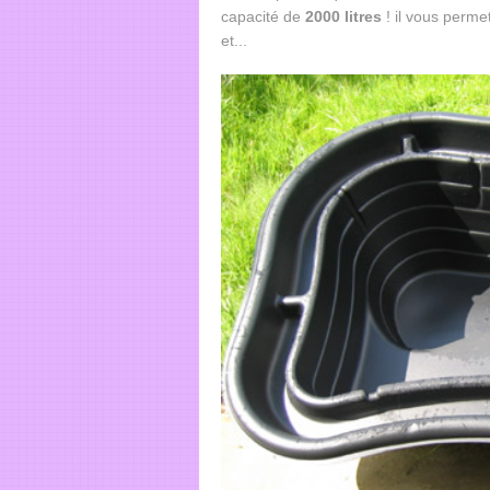
capacité de
2000
litres
! il vous perme
et...