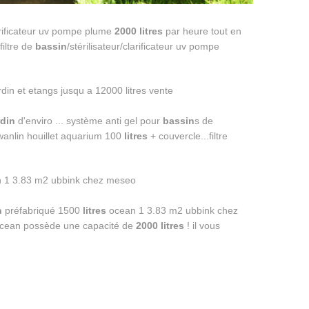
larificateur uv pompe plume
2000
litres
par heure tout en
filtre de
bassin
/stérilisateur/clarificateur uv pompe
rdin
d'enviro ... système anti gel pour
bassin
s de
anlin houillet aquarium 100
litres
+ couvercle...filtre
n
préfabriqué 1500
litres
ocean 1 3.83 m2 ubbink chez
cean possède une capacité de
2000
litres
! il vous