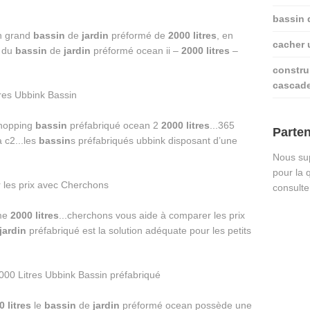
bassin 
un grand
bassin
de
jardin
préformé de
2000
litres
, en
cacher u
s du
bassin
de
jardin
préformé ocean ii –
2000
litres
–
constru
cascad
shopping
bassin
préfabriqué ocean 2
2000
litres
...365
Parten
 c2...les
bassin
s préfabriqués ubbink disposant d’une
Nous sup
pour la 
consulte
me
2000
litres
...cherchons vous aide à comparer les prix
jardin
préfabriqué est la solution adéquate pour les petits
0
litres
le
bassin
de
jardin
préformé ocean possède une