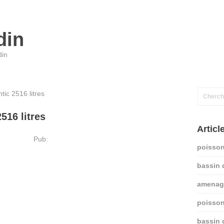
din
din
tic 2516 litres
516 litres
Articl
Pub:
poisson
bassin 
amenage
poisson
bassin 