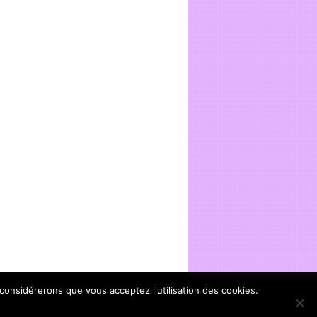
 considérerons que vous acceptez l'utilisation des cookies.
in atlantic 2516 litres.
Haut de Page ↑