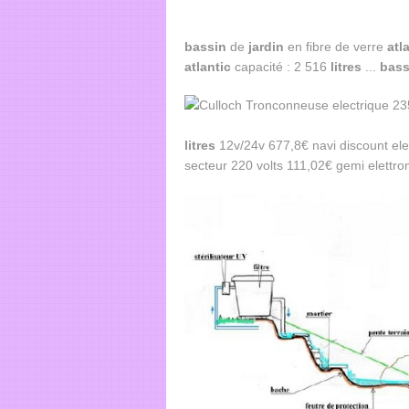
bassin
de
jardin
en fibre de verre
atl
atlantic
capacité : 2 516
litres
...
bass
litres
12v/24v 677,8€ navi discount elec
secteur 220 volts 111,02€ gemi elettron