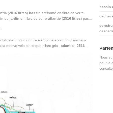
bassin 
antic
(
2516
litres
)
bassin
préformé en fibre de verre
cacher u
in
de
jardin
en fibre de verre
atlantic
(
2516
litres
) pas...
constru
cascad
trificateur pour clôture électrique e/220 pour animaux
ica moove vélo électrique pliant gris...
atlantic
...
2516
...
Parten
Nous sup
pour la 
consulte