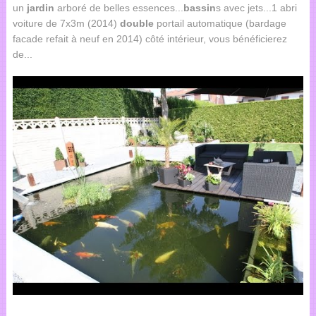
un
jardin
arboré de belles essences...
bassin
s avec jets...1 abri
voiture de 7x3m (2014)
double
portail automatique (bardage
facade refait à neuf en 2014) côté intérieur, vous bénéficierez
de...