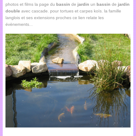
photos et films la page du
bassin
de
jardin
un
bassin
de
jardin
double
avec cascade. pour tortues et carpes koïs. la famille
langlois et ses extensions proches ce lien relate les
évènements...