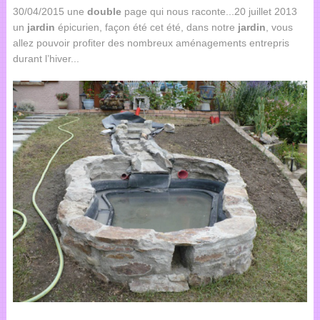
30/04/2015 une
double
page qui nous raconte...20 juillet 2013
un
jardin
épicurien, façon été cet été, dans notre
jardin
, vous
allez pouvoir profiter des nombreux aménagements entrepris
durant l’hiver...