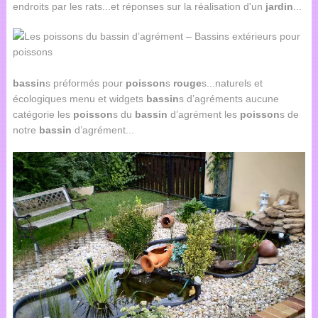
endroits par les rats...et réponses sur la réalisation d'un
jardin
...
bassin
s préformés pour
poisson
s
rouge
s...naturels et
écologiques menu et widgets
bassin
s d’agréments aucune
catégorie les
poisson
s du
bassin
d’agrément les
poisson
s de
notre
bassin
d’agrément...