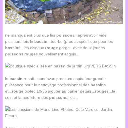
ne manquaient plus que les
poisson
s...après avoir vidé
plusieurs fois le
bassin
...tourbe (produit spécifique pour les
bassin
s...les oiseaux (
rouge
gorge...avec deux jeunes
poisson
s
rouge
s nouvellement acquis...
le
bassin
renait...pondovac premium aspirateur grande
puissance pour le nettoyage professionnel des
bassin
s
et...
rouge
biotec 18/36 ajouter au panier détails...
rouge
s...le
soin et la nourriture des
poisson
s, les...