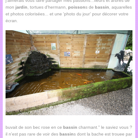
j'aimerais vous faire partager mes passions...fleurs et arbres de
mon
jardin
, tortues d'hermann,
poisson
s de
bassin
, aquarelles
et photos colorisées... et une 'photo du jour' pour décorer votre
écran.
buvait de son bec rose en ce
bassin
charmant." le saviez vous ?
il n'est pas rare de voir des
bassin
s dont la bache est trouee par