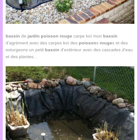
bassin
de
jardin
poisson
rouge
carpe koï mon
bassin
d'agrément avec des carpes koï des
poisson
s
rouge
s et des
esturgeons un petit
bassin
d'extérieur avec des cascades d'eau
et des plantes...