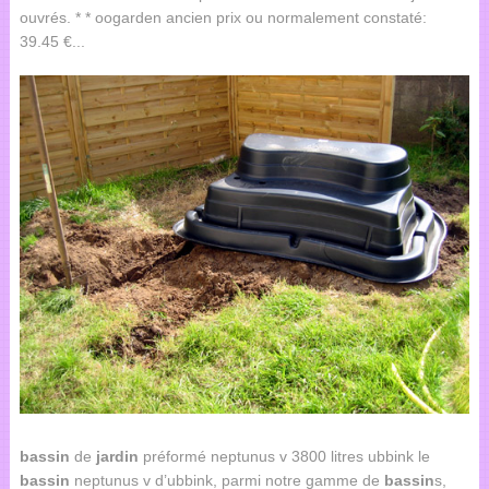
ouvrés. * * oogarden ancien prix ou normalement constaté:
39.45 €...
bassin
de
jardin
préformé neptunus v 3800 litres ubbink le
bassin
neptunus v d’ubbink, parmi notre gamme de
bassin
s,