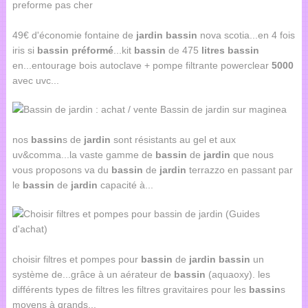
49€ d'économie fontaine de
jardin
bassin
nova scotia...en 4 fois
iris si
bassin
préformé
...kit
bassin
de 475
litres
bassin
en...entourage bois autoclave + pompe filtrante powerclear
5000
avec uvc...
nos
bassin
s de
jardin
sont résistants au gel et aux
uv&comma...la vaste gamme de
bassin
de
jardin
que nous
vous proposons va du
bassin
de
jardin
terrazzo en passant par
le
bassin
de
jardin
capacité à...
choisir filtres et pompes pour
bassin
de
jardin
bassin
un
système de...grâce à un aérateur de
bassin
(aquaoxy). les
différents types de filtres les filtres gravitaires pour les
bassin
s
moyens à grands...