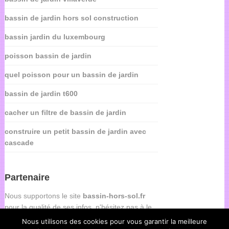
bassin de jardin hors sol construction
bassin jardin du luxembourg
poisson bassin de jardin
quel poisson pour un bassin de jardin
bassin de jardin t600
cacher un filtre de bassin de jardin
construire un petit bassin de jardin avec
cascade
Partenaire
Nous supportons le site
bassin-hors-sol.fr
pour la qualité de ses infos, n'hésitez pas à le
consulter.
Nous utilisons des cookies pour vous garantir la meilleure