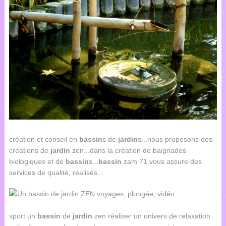
création et conseil en
bassin
s de
jardin
s...nous proposons des
créations de
jardin
zen...dans la création de baignades
biologiques et de
bassin
s...
bassin
zam 71 vous assure des
services de qualité, réalisés...
sport un
bassin
de
jardin
zen réaliser un univers de relaxation