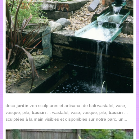
deco
jardin
zen sculptures et artisanat de bali wastafel, vase,
vasque, pile,
bassin
... wastafel, vase, vasque, pile,
bassin
...
sculptées à la main visibles et disponibles sur notre parc, un...