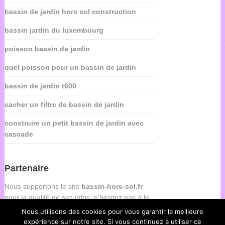
bassin de jardin hors sol construction
bassin jardin du luxembourg
poisson bassin de jardin
quel poisson pour un bassin de jardin
bassin de jardin t600
cacher un filtre de bassin de jardin
construire un petit bassin de jardin avec
cascade
Partenaire
Nous supportons le site
bassin-hors-sol.fr
pour la qualité de ses infos, n'hésitez pas à le
consulter.
Nous utilisons des cookies pour vous garantir la meilleure
expérience sur notre site. Si vous continuez à utiliser ce