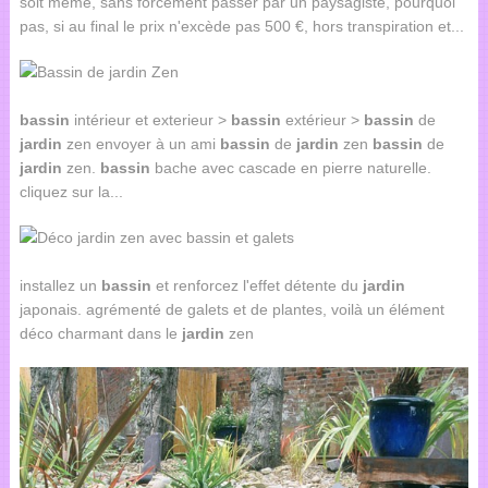
soit même, sans forcément passer par un paysagiste, pourquoi
pas, si au final le prix n'excède pas 500 €, hors transpiration et...
bassin
intérieur et exterieur >
bassin
extérieur >
bassin
de
jardin
zen envoyer à un ami
bassin
de
jardin
zen
bassin
de
jardin
zen.
bassin
bache avec cascade en pierre naturelle.
cliquez sur la...
installez un
bassin
et renforcez l'effet détente du
jardin
japonais. agrémenté de galets et de plantes, voilà un élément
déco charmant dans le
jardin
zen