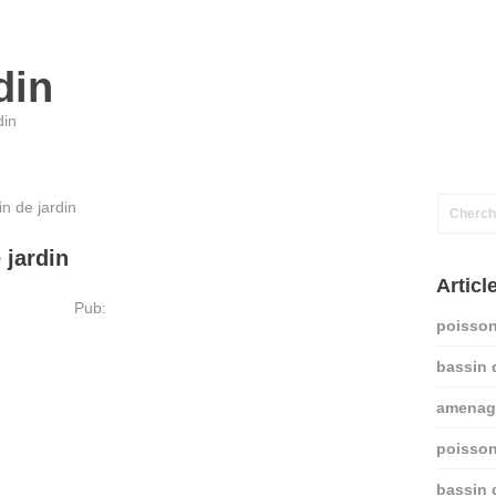
din
din
n de jardin
 jardin
Articl
Pub:
poisson
bassin 
amenage
poisson
bassin 