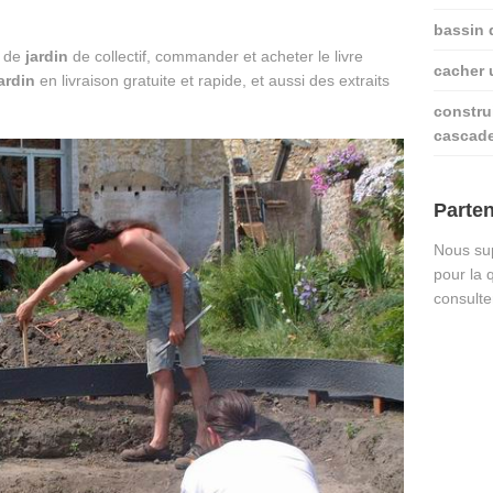
bassin 
de
jardin
de collectif, commander et acheter le livre
cacher u
ardin
en livraison gratuite et rapide, et aussi des extraits
constru
cascad
Parten
Nous sup
pour la 
consulte