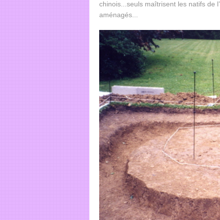
chinois...seuls maîtrisent les natifs de 
aménagés...