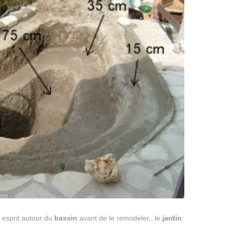
 esprit autour du
bassin
avant de le remodeler...le
jardin