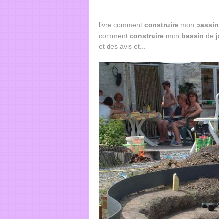
livre comment
construire
mon
bassin
comment
construire
mon
bassin
de
j
et des avis et...