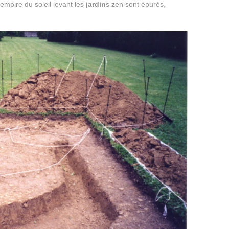
l’empire du soleil levant les
jardin
s zen sont épurés,