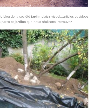
 le blog de la société
jardin
plaisir visuel...articles et vidéos
s parcs et
jardin
s que nous réalisons. retrouvez...