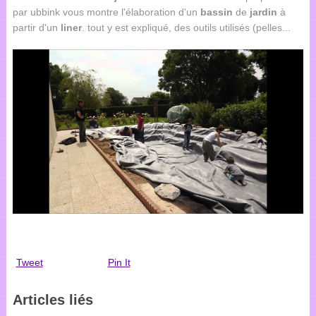
par ubbink vous montre l'élaboration d'un
bassin
de
jardin
à
partir d'un
liner
. tout y est expliqué, des outils utilisés (pelles...
Tweet
Pin It
Articles liés