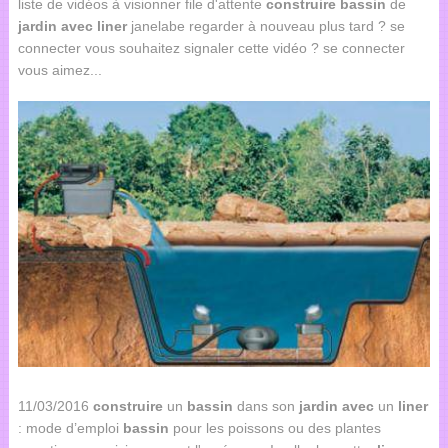
liste de vidéos à visionner file d'attente
construire
bassin
de
jardin
avec
liner
janelabe regarder à nouveau plus tard ? se
connecter vous souhaitez signaler cette vidéo ? se connecter
vous aimez...
11/03/2016
construire
un
bassin
dans son
jardin
avec
un
liner
: mode d’emploi
bassin
pour les poissons ou des plantes