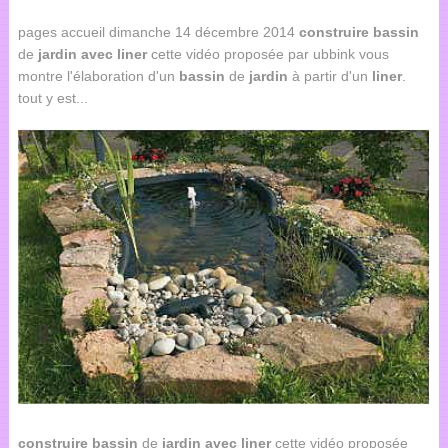
pages accueil dimanche 14 décembre 2014
construire
bassin
de
jardin
avec
liner
cette vidéo proposée par ubbink vous
montre l'élaboration d'un
bassin
de
jardin
à partir d'un
liner
.
tout y est...
construire
bassin
de
jardin
avec
liner
cette vidéo proposée