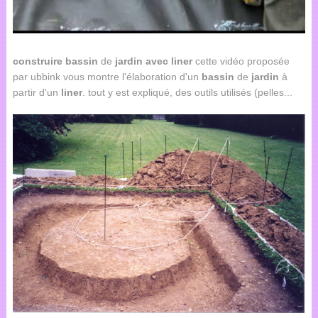
construire
bassin
de
jardin
avec
liner
cette vidéo proposée
par ubbink vous montre l'élaboration d'un
bassin
de
jardin
à
partir d'un
liner
. tout y est expliqué, des outils utilisés (pelles...